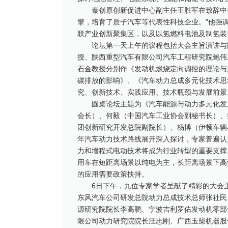
秦创原创新促进中心副主任王胜军在致辞中
擎，培育了质子汽车等代表性科技企业。”他强
联产业创新聚集区，以及以氢燃料电池及制氢装
论坛第一天上午的议程包括大会主旨演讲与
授、陕西重型汽车有限公司汽车工程研究院鲍伟
石金教授分别作《发动机燃烧定向调控的理论与
碳排放的影响》、《汽车动力总成多元化技术思
究、创新技术、实践应用、技术瓶颈与发展前景
圆桌论坛主题为《汽车能源与动力多元化发
会长）、何毅（中国汽车工业协会副秘书长）、
团创新研究开发总院副院长）、杨博（伊顿车辆
年汽车动力技术路线展开深入探讨，专家普遍认
力和增程式电动技术将成为行业转型的重要支撑
用车在短距离场景以纯电为主，长距离场景下高
的应用需要政策扶持。
6日下午，九位专家学者呈献了精彩的大会
东风汽车公司研发总院动力总成技术总师张社民
源研究院院长李高鹏、宁波吉利罗佑发动机零部
限公司动力研究院院长汪志刚、广西玉柴机器股