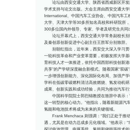
论坛由西安交通大学、陕西省西咸新区开发建设管
学术支持与论文出版。大会主席由西安交通大学
International、中国汽车工业协会、
大学、天津大学等30多所知名高校和科研院所
300多位国内外领导、专家、学者及研究生共
论坛开幕式上，西安交通大学常务副校长别朝红、中国
及秦创原创新促进中心副主任王胜军分别致辞。
别朝红指出，近年来，西安交大深入学习贯
一轮科技革命和产业变革需要，积极发挥大学基
育科技人才一体推进，依托中国西部科技创新港积
共享”的产学研深度融合新模式。随着国家“双
一步增强创新能力、深化国际化布局、加强产学
学科在低碳零碳燃料清洁高效燃烧、氢发动机研
成果、创新实践和成功经验，共同为推动汽车行
中国科学院院士郭烈锦教授在致辞中表示：
这一转型的核心动力。”他指出，随着新能源汽
氢能和电池技术将成为未来的关键领域。
Frank Menchaca 则强调：“我们
遇，尤其是在动力总成多元化领域。”他表示：“SA
探讨电池管理、电驱系统、氢能和储能等技术的