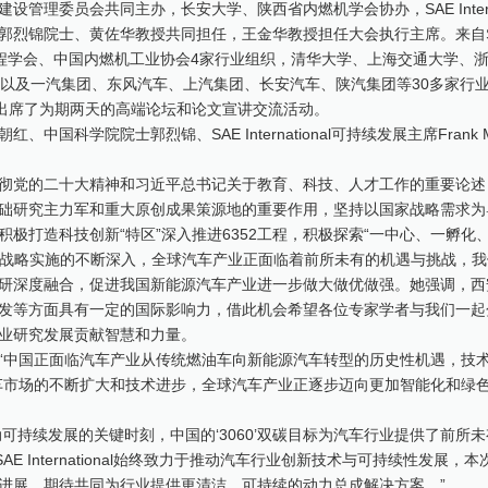
理委员会共同主办，长安大学、陕西省内燃机学会协办，SAE Internat
郭烈锦院士、黄佐华教授共同担任，王金华教授担任大会执行主席。来自S
中国汽车工程学会、中国内燃机工业协会4家行业组织，清华大学、上海交通大学、
，以及一汽集团、东风汽车、上汽集团、长安汽车、陕汽集团等30多家行
同出席了为期两天的高端论坛和论文宣讲交流活动。
科学院院士郭烈锦、SAE International可持续发展主席Frank Me
彻党的二十大精神和习近平总书记关于教育、科技、人才工作的重要论述
础研究主力军和重大原创成果策源地的重要作用，坚持以国家战略需求为
极打造科技创新“特区”深入推进6352工程，积极探索“一中心、一孵化
碳”战略实施的不断深入，全球汽车产业正面临着前所未有的机遇与挑战，
研深度融合，促进我国新能源汽车产业进一步做大做优做强。她强调，西
发等方面具有一定的国际影响力，借此机会希望各位专家学者与我们一起
业研究发展贡献智慧和力量。
“中国正面临汽车产业从传统燃油车向新能源汽车转型的历史性机遇，技
车市场的不断扩大和技术进步，全球汽车产业正逐步迈向更加智能化和绿
正处于推动可持续发展的关键时刻，中国的‘3060’双碳目标为汽车行业提供了前所
E International始终致力于推动汽车行业创新技术与可持续性发展，
进展，期待共同为行业提供更清洁、可持续的动力总成解决方案。”