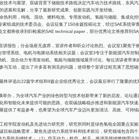
收技术与展望、双碳背景下储能技术路线决定汽车动力技术路线，东风汽
的进展和见解，分享了最新研究成果、创新实践与开发经验。
余热利用，纯电、混动、燃料电池、专用发动机、氢能与储能、集成化控
专家组成的技术委员会。会议征集了150余篇投稿论文，经过SAE系统审
将收录到EI检索的SAE technical paper，部分优秀论文将推荐到S
文宣讲报告，分会场座无虚席，宣讲作者和听众讨论热烈。会议室1聚焦于
与管理系统、电机与电驱动系统相关议题；会议室3专注于新能源汽车控
动机、混合动力专用发动机、氢能与储能领域展开讨论。每位演讲者带来
参与互动，提出了许多富有洞见的问题，使得整个宣讲过程充满了思想碰
最终评选出22篇学术组和9篇企业组优秀论文，会议最后举行了隆重的优
论坛圆满举办，为全球汽车产业的绿色转型与技术创新带来了新的启发。论坛
化和智能化未来提供可能的思路。在双碳战略稳步推进和新能源汽车快速
展提供了有益参考，也希望为全球汽车产业迈向更加清洁、高效、可持续
工程学院发动机及先进动力研究所，研究所同时是绿色氢电全国重点实验
碳目标战略需求，聚焦先进动力系统学科和技术前沿，研究领域包含四个
动力系统关键技术；（2）空天动力：航空、航天、推进等领域燃烧理论与