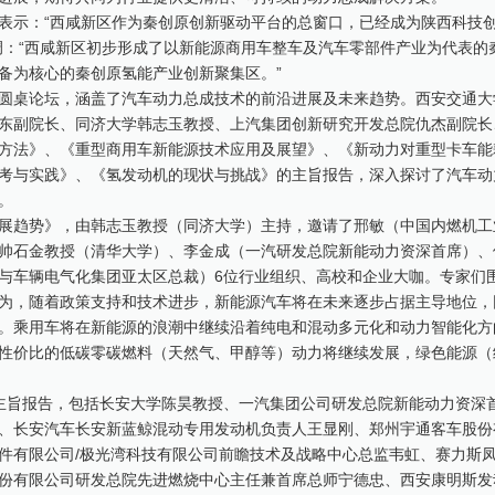
表示：“西咸新区作为秦创原创新驱动平台的总窗口，已经成为陕西科技
调：“西咸新区初步形成了以新能源商用车整车及汽车零部件产业为代表的
备为核心的秦创原氢能产业创新聚集区。”
圆桌论坛，涵盖了汽车动力总成技术的前沿进展及未来趋势。西安交通大
东副院长、同济大学韩志玉教授、上汽集团创新研究开发总院仇杰副院长
方法》、《重型商用车新能源技术应用及展望》、《新动力对重型卡车能
考与实践》、《氢发动机的现状与挑战》的主旨报告，深入探讨了汽车动
。
展趋势》，由韩志玉教授（同济大学）主持，邀请了邢敏（中国内燃机工
帅石金教授（清华大学）、李金成（一汽研发总院新能动力资深首席）、
与车辆电气化集团亚太区总裁）6位行业组织、高校和企业大咖。专家们围绕
为，随着政策支持和技术进步，新能源汽车将在未来逐步占据主导地位，
。乘用车将在新能源的浪潮中继续沿着纯电和混动多元化和动力智能化方
性价比的低碳零碳燃料（天然气、甲醇等）动力将继续发展，绿色能源（
主旨报告，包括长安大学陈昊教授、一汽集团公司研发总院新能动力资深
、长安汽车长安新蓝鲸混动专用发动机负责人王显刚、郑州宇通客车股份
件有限公司/极光湾科技有限公司前瞻技术及战略中心总监韦虹、赛力斯
份有限公司研发总院先进燃烧中心主任兼首席总师宁德忠、西安康明斯发