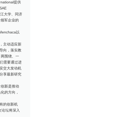
ional提供
AE
浙江大学、同济
业领军企业的
nchaca以
，主动适应新
导向，落实教
、两围绕、一
我们需要通过进
安交大发动机
分享最新研究
术创新是推动
色化的方向，
未有的创新机
本次论坛将深入