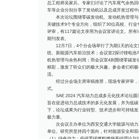
总工程师吴家兵。专家们讨论了汽车尾气余热回
车等企业分别分享了发动机以及总成开发过程中
本次论坛围绕零碳发动机、发动机热管理与
关键技术9个专业方向，组织了30位高校、行业
评审，有117篇论文录用为会议宣讲论文。所有论文都
期刊发表。
12月7日，4个分会场举行了为期1天的论
统、新能源汽车前沿技术；会议室2探讨锂电池
机热管理与余热利用；而会议室4则围绕零碳发
精彩，激发了听众们的极大兴趣。参会者们积极
流。
经过分会场主席审稿推荐，现场专家评审，
式。
SAE 2024 汽车动力总成多元化技术
旨在促进动力总成技术的多元化发展，并为低碳
下，论坛成果为行业转型、技术进步和可持续发
极力量。
次会议主办单位为西安交通大学能源与动力
单位。研究所坚持四个面向，针对能源安全和双
（1）绿色动力：低碳零碳燃料燃烧基础理论与