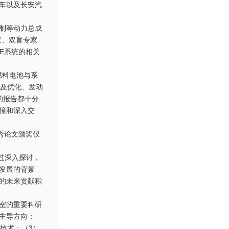
车以及长安汽
制等动力总成
查、双盲专家
AE系统的相关
燃料电池与系
制及优化、发动
的报告都十分
撞和深入交
秀论文颁奖仪
通过深入探讨，
发展的背景
的未来贡献积
室的重要科研
主导方向：
技术；（3）