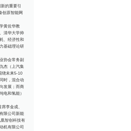
创新的重要引
秦创原智能网
学黄佐华教
、清华大学帅
耗、经济性和
力基础理论研
业协会常务副
仇杰（上汽集
未来5-10
同时，混合动
向发展；而商
纯电和氢能）
首席李金成、
有限公司新能
凤凰智创科技有
动机有限公司