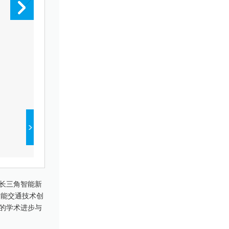
同济大学汽车学院副院长熊璐为大会致辞
市长三角智能新
、智能交通技术创
的学术进步与